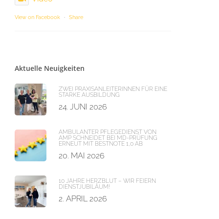
View on Facebook
·
Share
Aktuelle Neuigkeiten
ZWEI PRAXISANLEITERINNEN FÜR EINE
STARKE AUSBILDUNG
24. JUNI 2026
AMBULANTER PFLEGEDIENST VON
AMP SCHNEIDET BEI MD-PRÜFUNG
ERNEUT MIT BESTNOTE 1,0 AB
20. MAI 2026
10 JAHRE HERZBLUT – WIR FEIERN
DIENSTJUBILÄUM!
2. APRIL 2026