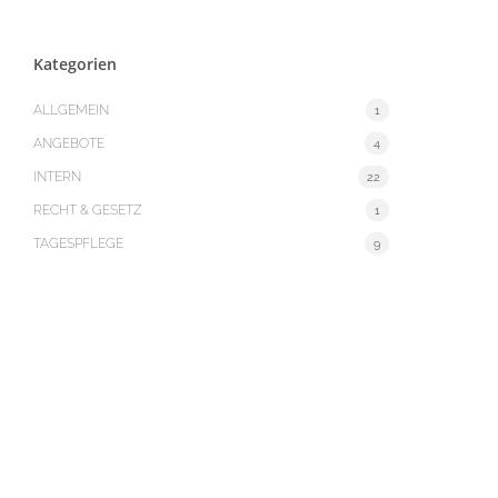
Kategorien
ALLGEMEIN
1
ANGEBOTE
4
INTERN
22
RECHT & GESETZ
1
TAGESPFLEGE
9