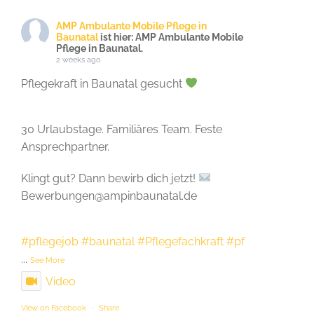
AMP Ambulante Mobile Pflege in
Baunatal
ist hier: AMP Ambulante Mobile
Pflege in Baunatal.
2 weeks ago
Pflegekraft in Baunatal gesucht
30 Urlaubstage. Familiäres Team. Feste
Ansprechpartner.
Klingt gut? Dann bewirb dich jetzt!
Bewerbungen@ampinbaunatal.de
#pflegejob
#baunatal
#Pflegefachkraft
#pf
...
See More
Video
View on Facebook
·
Share