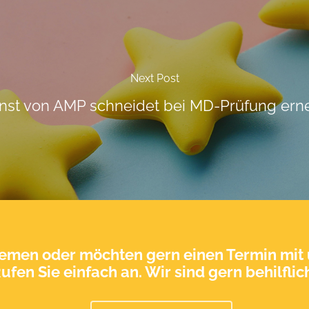
Next Post
nst von AMP schneidet bei MD-Prüfung erneu
hemen oder möchten gern einen Termin mit 
ufen Sie einfach an. Wir sind gern behilflic