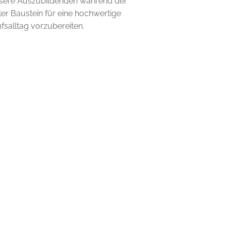
nsere Auszubildenden während der
aler Baustein für eine hochwertige
fsalltag vorzubereiten.