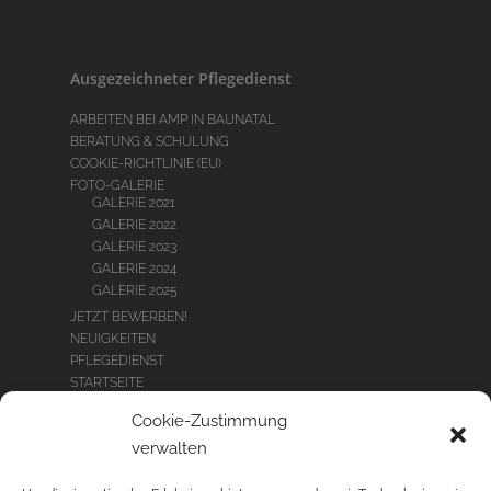
Ausgezeichneter Pflegedienst
ARBEITEN BEI AMP IN BAUNATAL
BERATUNG & SCHULUNG
COOKIE-RICHTLINIE (EU)
FOTO-GALERIE
GALERIE 2021
GALERIE 2022
GALERIE 2023
GALERIE 2024
GALERIE 2025
JETZT BEWERBEN!
NEUIGKEITEN
PFLEGEDIENST
STARTSEITE
STELLENANGEBOTE
Cookie-Zustimmung
TAGESPFLEGE
verwalten