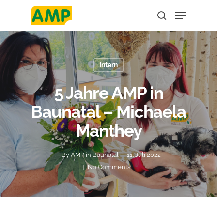
Hit enter to search or ESC to close
Intern
5 Jahre AMP in
Baunatal – Michaela
Manthey
By
AMP in Baunatal
11. Juli 2022
No Comments