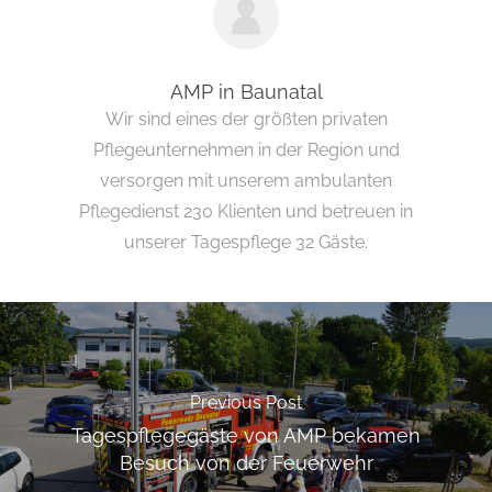
AMP in Baunatal
Wir sind eines der größten privaten
Pflegeunternehmen in der Region und
versorgen mit unserem ambulanten
Pflegedienst 230 Klienten und betreuen in
unserer Tagespflege 32 Gäste.
Previous Post
Tagespflegegäste von AMP bekamen
Besuch von der Feuerwehr