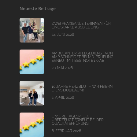
Neueste Beiträge
ZWEI PRAXISANLEITERINNEN FÜR
EINE STARKE AUSBILDUNG
24. JUNI 2026
AMBULANTER PFLEGEDIENST VON
AMP SCHNEIDET BEI MD-PRÜFUNG
ERNEUT MIT BESTNOTE 1,0 AB
20. MAI 2026
10 JAHRE HERZBLUT – WIR FEIERN
DIENSTJUBILÄUM!
2. APRIL 2026
UNSERE TAGESPFLEGE
ÜBERZEUGT ERNEUT BEI DER
QUALITÄTSPRÜFUNG
6. FEBRUAR 2026