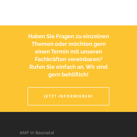
Pflegedienst
Tagespflege
Neuigkeiten
Haben Sie Fragen zu einzelnen
Themen oder möchten gern
Foto-Galerie
einen Termin mit unseren
Karriere
Galerie 2025
Fachkräften vereinbaren?
Rufen Sie einfach an. Wir sind
Galerie 2024
Kontakt
Arbeiten bei AMP in B
gern behilflich!
Galerie 2023
Stellenangebote
Galerie 2022
Jetzt bewerben!
JETZT INFORMIEREN!
Galerie 2021
AMP in Baunatal