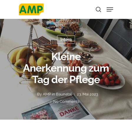
Hit enter to search or ESC to close
Intern
Kleine
Anerkennung zum
Tag der Pflege
By
AMP in Baunatal
23. Mai 2023
No Comments