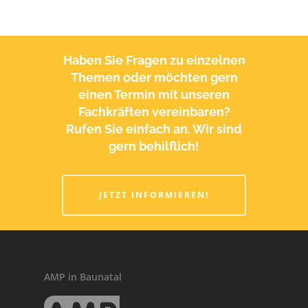
Pflegedienst
Tagespflege
Haben Sie Fragen zu einzelnen
Neuigkeiten
Themen oder möchten gern
Foto-Galerie
einen Termin mit unseren
Fachkräften vereinbaren?
Karriere
Galerie 2025
Rufen Sie einfach an. Wir sind
Galerie 2024
gern behilflich!
Kontakt
Arbeiten bei AMP in B
Galerie 2023
Stellenangebote
Galerie 2022
JETZT INFORMIEREN!
Jetzt bewerben!
Galerie 2021
AMP in Baunatal