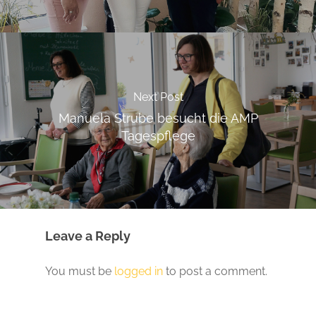
Next Post
Manuela Strube besucht die AMP
Tagespflege
Leave a Reply
You must be
logged in
to post a comment.