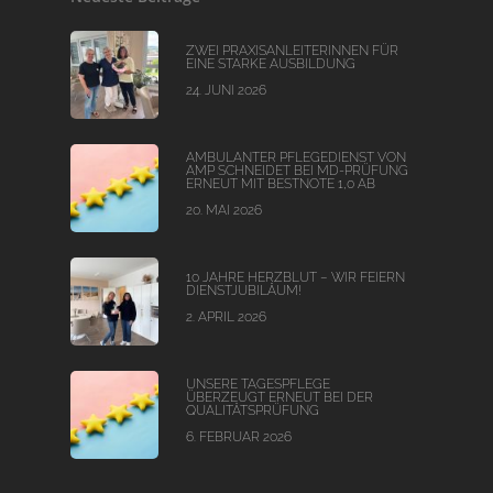
ZWEI PRAXISANLEITERINNEN FÜR
EINE STARKE AUSBILDUNG
24. JUNI 2026
AMBULANTER PFLEGEDIENST VON
AMP SCHNEIDET BEI MD-PRÜFUNG
ERNEUT MIT BESTNOTE 1,0 AB
20. MAI 2026
10 JAHRE HERZBLUT – WIR FEIERN
DIENSTJUBILÄUM!
2. APRIL 2026
UNSERE TAGESPFLEGE
ÜBERZEUGT ERNEUT BEI DER
QUALITÄTSPRÜFUNG
6. FEBRUAR 2026